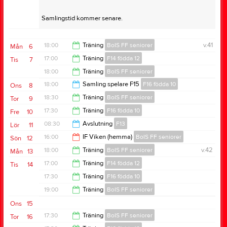
Samlingstid kommer senare.
18:00
Träning
BoIS FF seniorer
v.41
Mån
6
17:00
Träning
F14 födda 12
Tis
7
19:30
18:00
Träning
BoIS FF seniorer
18:30
18:00
Samling spelare F15
F16 födda 10
Ons
8
19:30
18:30
Träning
BoIS FF seniorer
Tor
9
19:30
17:30
Träning
F16 födda 10
Fre
10
20:00
08:30
Avslutning
F13
Lör
11
19:00
16:00
IF Viken (hemma)
BoIS FF seniorer
Sön
12
15:30
18:00
Träning
BoIS FF seniorer
v.42
Mån
13
18:00
17:00
Träning
F14 födda 12
Tis
14
19:30
17:30
Träning
F16 födda 10
18:30
19:00
Träning
BoIS FF seniorer
19:00
Ons
15
20:30
17:30
Träning
BoIS FF seniorer
Tor
16