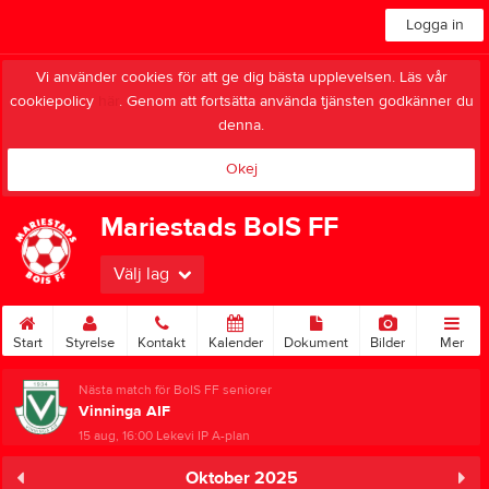
Logga in
Vi använder cookies för att ge dig bästa upplevelsen. Läs vår
cookiepolicy
här
. Genom att fortsätta använda tjänsten godkänner du
denna.
Okej
Mariestads BoIS FF
Välj lag
Start
Styrelse
Kontakt
Kalender
Dokument
Bilder
Mer
Nästa match för BoIS FF seniorer
Vinninga AIF
15 aug, 16:00
Lekevi IP A-plan
Oktober 2025