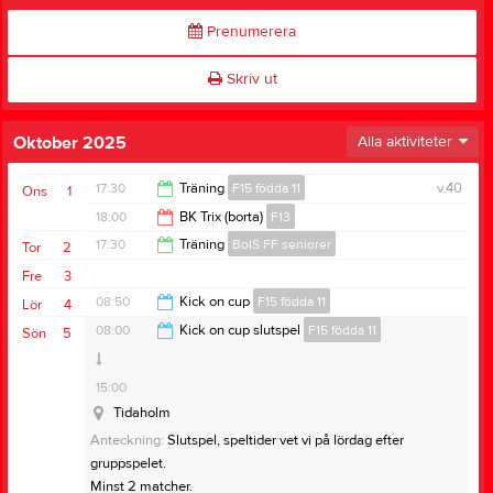
Prenumerera
Skriv ut
Oktober 2025
Alla aktiviteter
17:30
Träning
F15 födda 11
v.40
Ons
1
18:00
BK Trix (borta)
F13
19:00
17:30
Träning
BoIS FF seniorer
Tor
2
20:00
Fre
3
19:00
08:50
Kick on cup
F15 födda 11
Lör
4
08:00
Kick on cup slutspel
F15 födda 11
Sön
5
19:50
15:00
Tidaholm
Anteckning:
Slutspel, speltider vet vi på lördag efter
gruppspelet.
Minst 2 matcher.