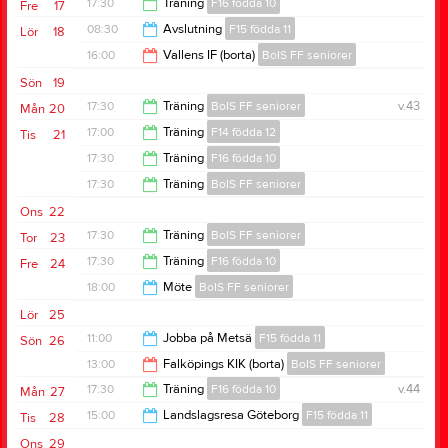
17:30
Träning
F16 födda 10
Fre
17
19:00
08:30
Avslutning
F15 födda 11
Lör
18
19:00
16:00
Vallens IF (borta)
BoIS FF seniorer
15:30
Sön
19
18:00
17:30
Träning
BoIS FF seniorer
v.43
Mån
20
17:00
Träning
F14 födda 12
Tis
21
19:00
17:30
Träning
F16 födda 10
18:30
17:30
Träning
BoIS FF seniorer
19:00
Ons
22
19:00
17:30
Träning
BoIS FF seniorer
Tor
23
17:30
Träning
F16 födda 10
Fre
24
19:00
18:00
Möte
BoIS FF seniorer
19:00
Lör
25
20:00
11:00
Jobba på Metsä
F15 födda 11
Sön
26
13:00
Falköpings KIK (borta)
BoIS FF seniorer
13:00
17:30
Träning
F16 födda 10
v.44
Mån
27
15:00
15:00
Landslagsresa Göteborg
F15 födda 11
Tis
28
19:00
Ons
29