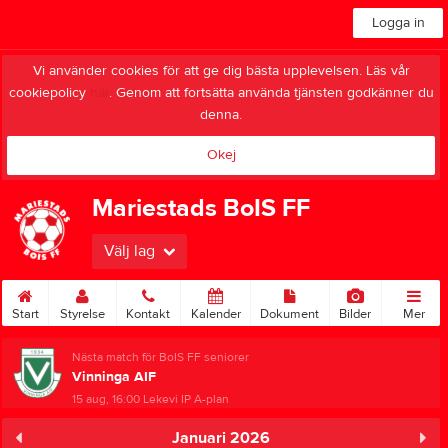
Logga in
Vi använder cookies för att ge dig bästa upplevelsen. Läs vår
cookiepolicy
här
. Genom att fortsätta använda tjänsten godkänner du
denna.
Okej
Mariestads BoIS FF
Välj lag
Start
Styrelse
Kontakt
Kalender
Dokument
Bilder
Mer
Nästa match för BoIS FF seniorer
Vinninga AIF
15 aug, 16:00
Lekevi IP A-plan
Januari 2026