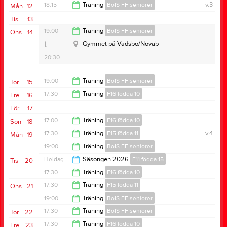
18:15
Träning
BoIS FF seniorer
v.3
Mån
12
Tis
13
21:00
19:00
Träning
BoIS FF seniorer
Ons
14
Gymmet på Vadsbo/Novab
20:30
19:00
Träning
BoIS FF seniorer
Tor
15
17:30
Träning
F16 födda 10
Fre
16
20:30
Lör
17
19:00
17:00
Träning
F16 födda 10
Sön
18
17:30
Träning
F15 födda 11
v.4
Mån
19
18:30
19:00
Träning
BoIS FF seniorer
19:00
Heldag
Säsongen 2026
F11 födda 15
Tis
20
20:30
17:30
Träning
F16 födda 10
17:30
Träning
F15 födda 11
Ons
21
19:00
19:00
Träning
BoIS FF seniorer
19:00
17:30
Träning
BoIS FF seniorer
Tor
22
20:30
17:30
Träning
F16 födda 10
Fre
23