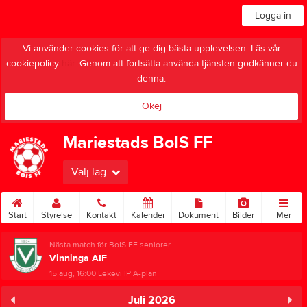
Logga in
Vi använder cookies för att ge dig bästa upplevelsen. Läs vår
cookiepolicy
här
. Genom att fortsätta använda tjänsten godkänner du
denna.
Okej
Mariestads BoIS FF
Välj lag
Start
Styrelse
Kontakt
Kalender
Dokument
Bilder
Mer
Nästa match för BoIS FF seniorer
Vinninga AIF
15 aug, 16:00
Lekevi IP A-plan
Juli 2026