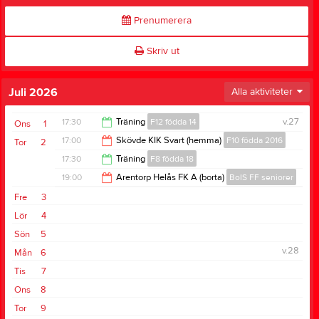
Prenumerera
Skriv ut
Juli 2026
Alla aktiviteter
17:30
Träning
F12 födda 14
v.27
Ons
1
17:00
Skövde KIK Svart (hemma)
F10 födda 2016
Tor
2
18:50
17:30
Träning
F8 födda 18
20:00
19:00
Arentorp Helås FK A (borta)
BoIS FF seniorer
18:30
Fre
3
21:00
Lör
4
Sön
5
v.28
Mån
6
Tis
7
Ons
8
Tor
9