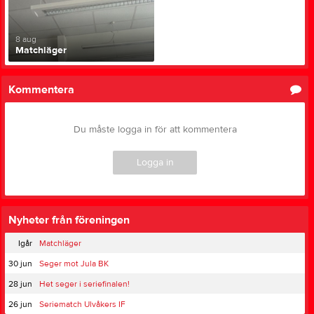
8 aug
Matchläger
Kommentera
Du måste logga in för att kommentera
Logga in
Nyheter från föreningen
Igår
Matchläger
30 jun
Seger mot Jula BK
28 jun
Het seger i seriefinalen!
26 jun
Seriematch Ulvåkers IF