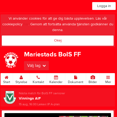
Logga in
Vi använder cookies för att ge dig bästa upplevelsen. Läs vår
cookiepolicy
här
. Genom att fortsätta använda tjänsten godkänner du
denna.
Okej
Mariestads BoIS FF
Välj lag
Start
Styrelse
Kontakt
Kalender
Dokument
Bilder
Mer
Nästa match för BoIS FF seniorer
Vinninga AIF
15 aug, 16:00
Lekevi IP A-plan