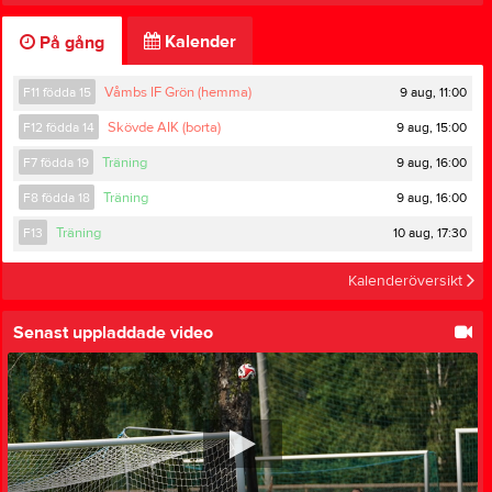
Kalender
På gång
9 aug, 11:00
F11 födda 15
Våmbs IF Grön (hemma)
9 aug, 15:00
F12 födda 14
Skövde AIK (borta)
9 aug, 16:00
F7 födda 19
Träning
9 aug, 16:00
F8 födda 18
Träning
10 aug, 17:30
F13
Träning
Kalenderöversikt
Senast uppladdade video