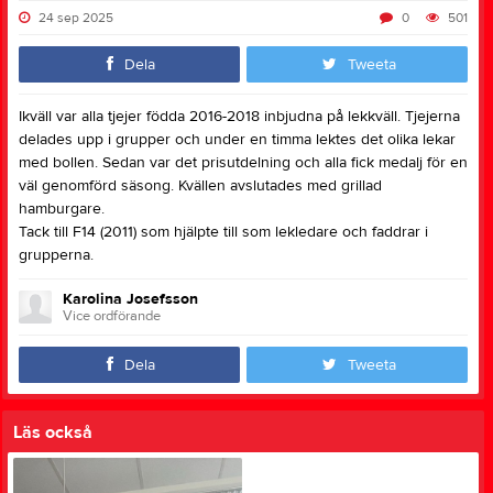
24 sep 2025
0
501
Dela
Tweeta
Ikväll var alla tjejer födda 2016-2018 inbjudna på lekkväll. Tjejerna
delades upp i grupper och under en timma lektes det olika lekar
med bollen. Sedan var det prisutdelning och alla fick medalj för en
väl genomförd säsong. Kvällen avslutades med grillad
hamburgare.
Tack till F14 (2011) som hjälpte till som lekledare och faddrar i
grupperna.
Karolina Josefsson
Vice ordförande
Dela
Tweeta
Läs också