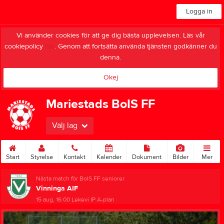
Logga in
Vi använder cookies för att ge dig bästa upplevelsen. Läs vår
cookiepolicy
här
. Genom att fortsätta använda tjänsten godkänner du
denna.
Okej
Mariestads BoIS FF
Välj lag
Start
Styrelse
Kontakt
Kalender
Dokument
Bilder
Mer
Nästa match för BoIS FF seniorer
Vinninga AIF
15 aug, 16:00
Lekevi IP A-plan