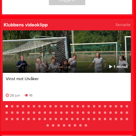
Klubbens videoklipp
Senaste
1 minut
Vinst mot Ulvåker
28 jun
16