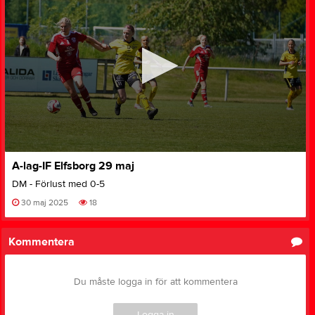
0
A-lag-IF Elfsborg 29 maj
seconds
of
DM - Förlust med 0-5
0
seconds
30 maj 2025
18
Kommentera
Du måste logga in för att kommentera
Logga in